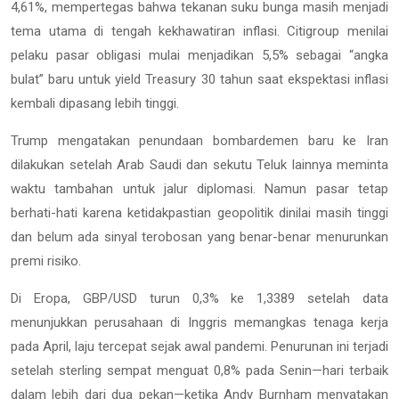
4,61%, mempertegas bahwa tekanan suku bunga masih menjadi
tema utama di tengah kekhawatiran inflasi. Citigroup menilai
pelaku pasar obligasi mulai menjadikan 5,5% sebagai “angka
bulat” baru untuk yield Treasury 30 tahun saat ekspektasi inflasi
kembali dipasang lebih tinggi.
Trump mengatakan penundaan bombardemen baru ke Iran
dilakukan setelah Arab Saudi dan sekutu Teluk lainnya meminta
waktu tambahan untuk jalur diplomasi. Namun pasar tetap
berhati-hati karena ketidakpastian geopolitik dinilai masih tinggi
dan belum ada sinyal terobosan yang benar-benar menurunkan
premi risiko.
Di Eropa, GBP/USD turun 0,3% ke 1,3389 setelah data
menunjukkan perusahaan di Inggris memangkas tenaga kerja
pada April, laju tercepat sejak awal pandemi. Penurunan ini terjadi
setelah sterling sempat menguat 0,8% pada Senin—hari terbaik
dalam lebih dari dua pekan—ketika Andy Burnham menyatakan