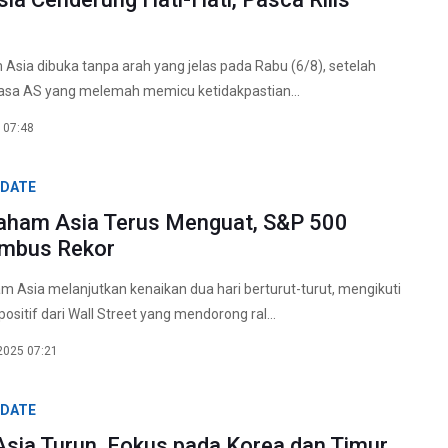
Asia dibuka tanpa arah yang jelas pada Rabu (6/8), setelah
jasa AS yang melemah memicu ketidakpastian...
 07:48
PDATE
aham Asia Terus Menguat, S&P 500
embus Rekor
Asia melanjutkan kenaikan dua hari berturut-turut, mengikuti
itif dari Wall Street yang mendorong ral...
2025 07:21
PDATE
sia Turun, Fokus pada Korea dan Timur