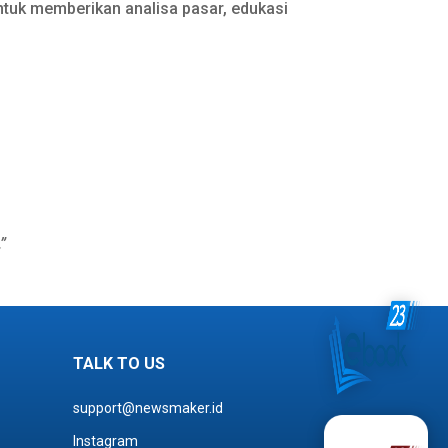
tuk memberikan analisa pasar, edukasi
”
TALK TO US
support@newsmaker.id
Instagram