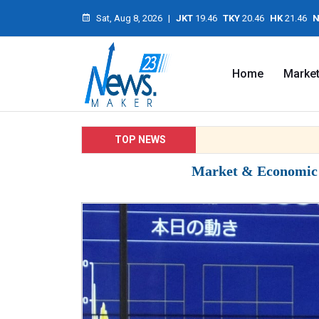
Sat, Aug 8, 2026
|
JKT
19.46
TKY
20.46
HK
21.46
N
Home
Marke
TOP NEWS
Market & Economic I