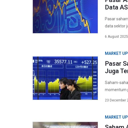
Data AS
Pasar saham 
data sektor 
6 August 2025
MARKET U
Pasar S
Juga T
Saham-saham 
momentum pos
23 December 
MARKET U
Saham A