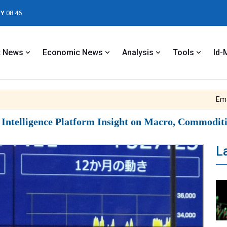
Y
08.46
t News
Economic News
Analysis
Tools
Id-
Emas Te
ntelligence Platform Insight on Macro, Commoditie
L