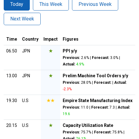
Today
This Week
Previous Week
Next Week
Time
Country
Impact
Figures
06.50
JPN
★
PPI y/y
Previous:
2.6% |
Forecast:
3.0% |
Actual:
4.9%
13.00
JPN
★
Prelim Machine Tool Orders y/y
Previous:
28.0% |
Forecast:
|
Actual:
-2.3%
19.30
U.S
★★
Empire State Manufacturing Index
Previous:
11.0 |
Forecast:
7.3 |
Actual:
19.6
20.15
U.S
★
Capacity Utilization Rate
Previous:
75.7% |
Forecast:
75.8% |
Actual:
76.1%