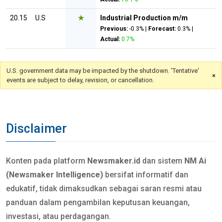
20.15
U.S
★
Industrial Production m/m
Previous:
-0.3% |
Forecast:
0.3% |
Actual:
0.7%
U.S. government data may be impacted by the shutdown. 'Tentative'
×
events are subject to delay, revision, or cancellation.
Disclaimer
Konten pada platform
Newsmaker.id
dan sistem
NM Ai
(Newsmaker Intelligence)
bersifat informatif dan
edukatif, tidak dimaksudkan sebagai saran resmi atau
panduan dalam pengambilan keputusan keuangan,
investasi, atau perdagangan.