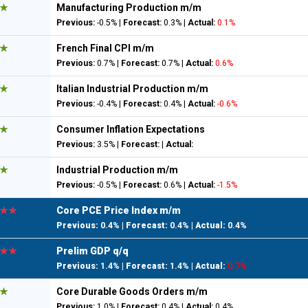
★
Manufacturing Production m/m
Previous:
-0.5% |
Forecast:
0.3% |
Actual:
0.1%
★
French Final CPI m/m
Previous:
0.7% |
Forecast:
0.7% |
Actual:
0.6%
★
Italian Industrial Production m/m
Previous:
-0.4% |
Forecast:
0.4% |
Actual:
-0.6%
★
Consumer Inflation Expectations
Previous:
3.5% |
Forecast:
|
Actual:
★
Industrial Production m/m
Previous:
-0.5% |
Forecast:
0.6% |
Actual:
-1.5%
★★
Core PCE Price Index m/m
Previous:
0.4% |
Forecast:
0.4% |
Actual:
0.4%
★★
Prelim GDP q/q
Previous:
1.4% |
Forecast:
1.4% |
Actual:
0.7%
★
Core Durable Goods Orders m/m
Previous:
1.0% |
Forecast:
0.4% |
Actual:
0.4%