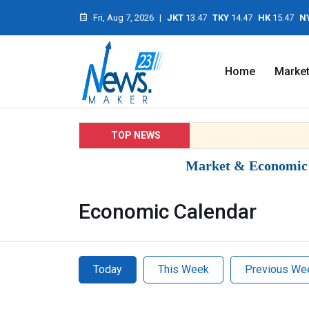
Fri, Aug 7, 2026
|
JKT
13.47
TKY
14.47
HK
15.47
N
Home
Marke
TOP NEWS
Market & Economic I
Economic Calendar
Today
This Week
Previous We