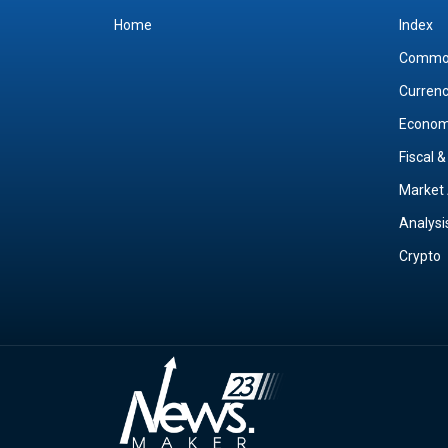
Home
Index
Commo
Curren
Econo
Fiscal 
Market 
Analysi
Crypto