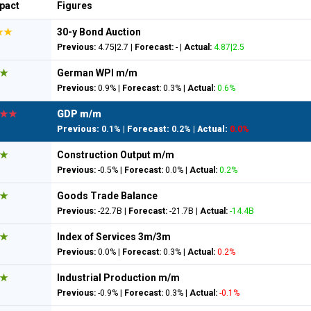
pact
Figures
★★
30-y Bond Auction
Previous:
4.75|2.7 |
Forecast:
- |
Actual:
4.87|2.5
★
German WPI m/m
Previous:
0.9% |
Forecast:
0.3% |
Actual:
0.6%
★★
GDP m/m
Previous:
0.1% |
Forecast:
0.2% |
Actual:
0.0%
★
Construction Output m/m
Previous:
-0.5% |
Forecast:
0.0% |
Actual:
0.2%
★
Goods Trade Balance
Previous:
-22.7B |
Forecast:
-21.7B |
Actual:
-14.4B
★
Index of Services 3m/3m
Previous:
0.0% |
Forecast:
0.3% |
Actual:
0.2%
★
Industrial Production m/m
Previous:
-0.9% |
Forecast:
0.3% |
Actual:
-0.1%