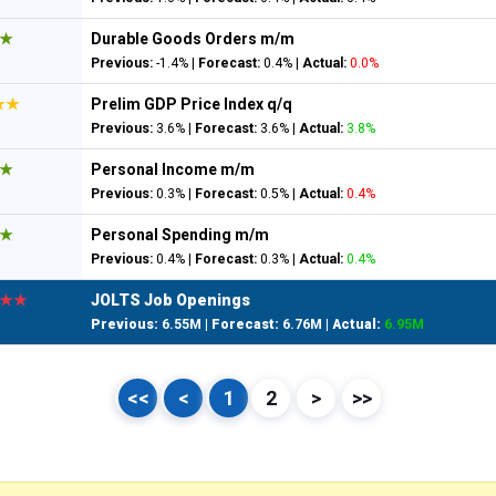
★
Durable Goods Orders m/m
Previous:
-1.4% |
Forecast:
0.4% |
Actual:
0.0%
★★
Prelim GDP Price Index q/q
Previous:
3.6% |
Forecast:
3.6% |
Actual:
3.8%
★
Personal Income m/m
Previous:
0.3% |
Forecast:
0.5% |
Actual:
0.4%
★
Personal Spending m/m
Previous:
0.4% |
Forecast:
0.3% |
Actual:
0.4%
★★
JOLTS Job Openings
Previous:
6.55M |
Forecast:
6.76M |
Actual:
6.95M
<<
<
1
2
>
>>