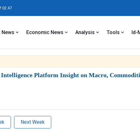
Y
02.47
t News
Economic News
Analysis
Tools
Id-
ntelligence Platform Insight on Macro, Commoditie
ek
Next Week