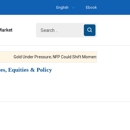
English
Ebook
Market
Gold Under Pressure; NFP Could Shift Momentum
Gold Strengthe
s, Equities & Policy