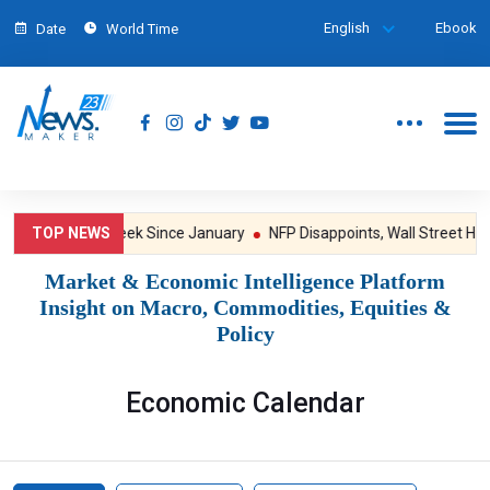
English
Ebook
Date
World Time
ld Posts Best Week Since January
TOP NEWS
NFP Disappoints, Wall Street Hits
Market & Economic Intelligence Platform
Insight on Macro, Commodities, Equities &
Policy
Economic Calendar