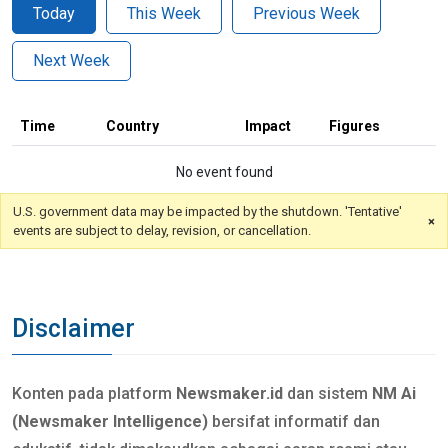
Today
This Week
Previous Week
Next Week
Time
Country
Impact
Figures
No event found
U.S. government data may be impacted by the shutdown. 'Tentative'
×
events are subject to delay, revision, or cancellation.
Disclaimer
Konten pada platform
Newsmaker.id
dan sistem
NM Ai
(Newsmaker Intelligence)
bersifat informatif dan